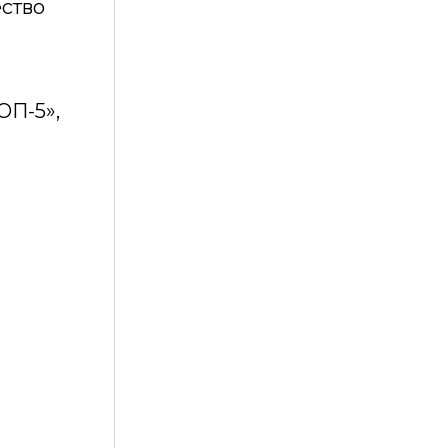
ество
ОП-5»,