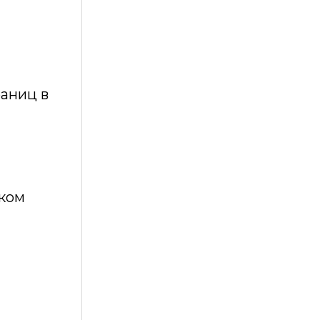
раниц в
ском