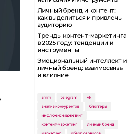
Личный бренд и контент:
как выделиться и привлечь
аудиторию
Тренды контент-маркетинга
в 2025 году: тенденции и
инструменты
Эмоциональный интеллект и
личный бренд: взаимосвязь
и влияние
,
smm
telegram
vk
ю
анализ конкурентов
блоггеры
инфлюенс-маркетинг
контент-маркетинг
личный бренд
маркетинг
обзор сервисов