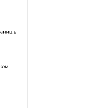
раниц в
ском