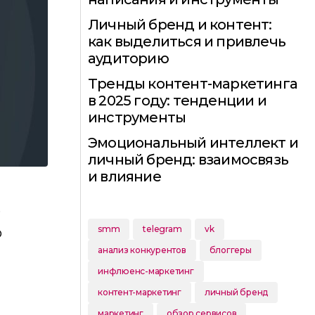
Личный бренд и контент:
как выделиться и привлечь
аудиторию
Тренды контент-маркетинга
в 2025 году: тенденции и
инструменты
Эмоциональный интеллект и
личный бренд: взаимосвязь
и влияние
,
smm
telegram
vk
ю
анализ конкурентов
блоггеры
инфлюенс-маркетинг
контент-маркетинг
личный бренд
маркетинг
обзор сервисов