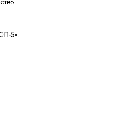
ество
ОП-5»,