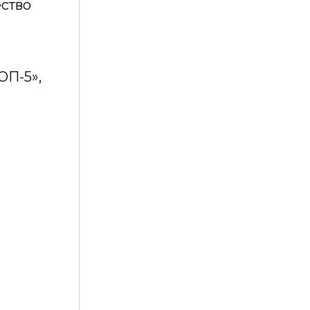
ество
ОП-5»,