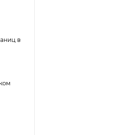
раниц в
ском