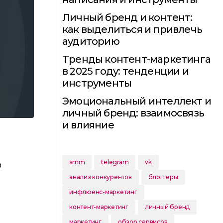
Личный бренд и контент:
как выделиться и привлечь
аудиторию
Тренды контент-маркетинга
в 2025 году: тенденции и
инструменты
Эмоциональный интеллект и
личный бренд: взаимосвязь
и влияние
,
smm
telegram
vk
ю
анализ конкурентов
блоггеры
инфлюенс-маркетинг
контент-маркетинг
личный бренд
маркетинг
обзор сервисов